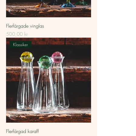
Flerfärgade vinglas
Pris
500,00 kr
Klassiker
Flerfärgad karaff