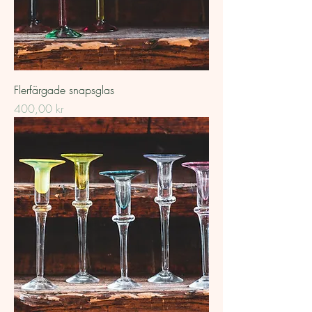
Flerfärgade snapsglas
Pris
400,00 kr