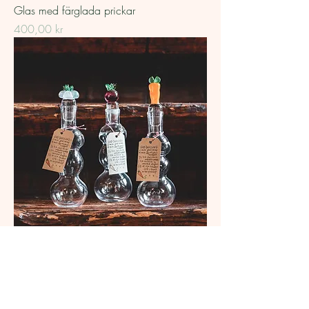
Glas med färglada prickar
Pris
400,00 kr
Dressingsflaska
Pris
500,00 kr