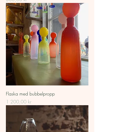
Flaska med bubbelpropp
Pris
1 200,00 kr