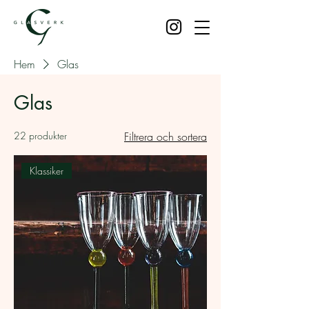
Hem
Glas
Glas
22 produkter
Filtrera och sortera
Klassiker