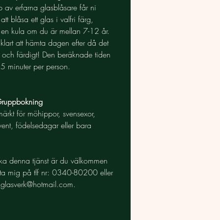
 av erfarna glasblåsare får ni
tt blåsa ett glas i valfri färg,
vt en kula om du är mellan 7-12 år.
 klart att hämta dagen efter då det
t och färdigt! Den beräknade tiden
15 minuter per person.
 Gruppbokning
märkt för möhippor, svensexor,
vent, födelsedagar eller bara
oka denna tjänst är du välkommen
kta mig på tlf nr: 0340-80200 eller
å
glasverk@hotmail.com
.