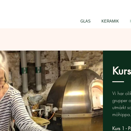
GLAS
KERAMIK
Kurs
Vi har oli
grupper o
utmärkt so
möhippa
Kurs 1 - P