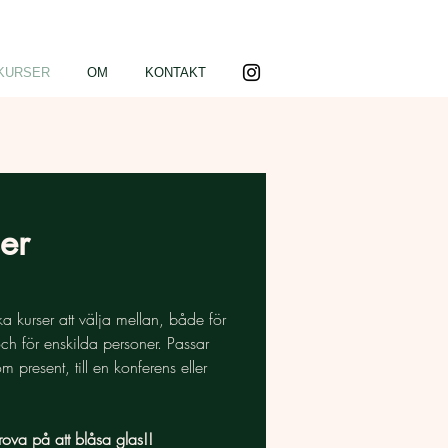
KURSER
OM
KONTAKT
er
ka kurser att välja mellan, både för
ch för enskilda personer. Passar
m present, till en konferens eller
.
rova på att blåsa glas!!