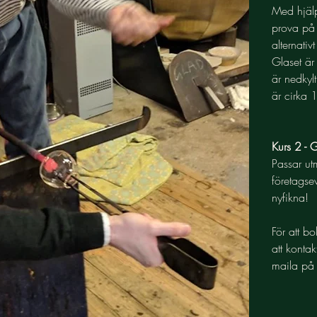
Med hjälp
prova på a
alternati
Glaset är
är nedkyl
är cirka 
Kurs 2 -
Passar ut
företagse
nyfikna!
För att b
att konta
maila p