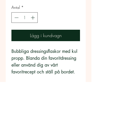
Antal
*
Lägg i kundvagn
Bubbliga dressingsflaskor med kul 
propp. Blanda din favoritdressing 
eller använd dig av vårt 
favoritrecept och ställ på bordet. 
FRAKT
Vi skickar gärna alla våra produkter inom 
PRODUKTINFORMATION
Norden. Porto beroende på paketstorlek 
tillkommer.
Glasen är handgjorda därför kan storlek 
och utseende variera!